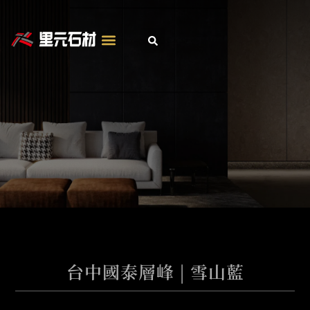
跳
至
主
要
內
容
台中國泰層峰 | 雪山藍