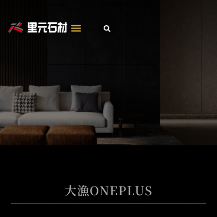
跳
至
主
要
內
容
大漁ONEPLUS