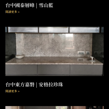
台中國泰層峰 | 雪山藍
閱讀更多 »
台中東方嘉磐 | 安格拉珍珠
閱讀更多 »