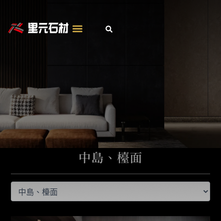
跳
至
主
要
內
容
中島、檯面
分
類