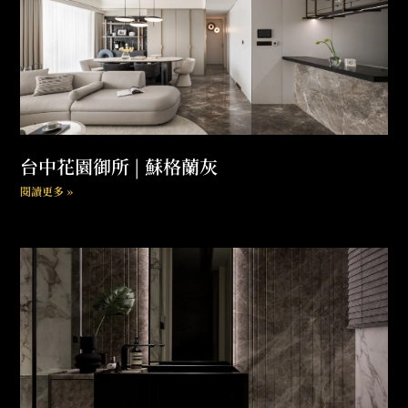
台中花園御所 | 蘇格蘭灰
閱讀更多 »