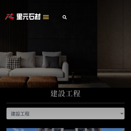
跳
至
主
要
內
容
建設工程
分
類